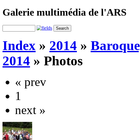
Galerie multimédia de l'ARS
Index
»
2014
»
Baroque,
2014
»
Photos
« prev
1
next »