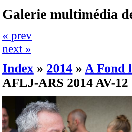
Galerie multimédia d
« prev
next »
Index
»
2014
»
A Fond l
AFLJ-ARS 2014 AV-12